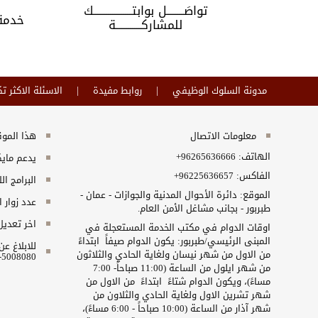
تواصَــــــــل بوابتــــــــــــــــــك
دمة
خدمة
للمشاركــــــــــــة
مدونة السلوك الوظيفي
روابط مفيدة
الاسئلة الاكثر تك
معلومات الاتصال
هذا الموقع
الهاتف:
+96265636666
يدعم مايكروسفت انت
الفاكس:
+96225636657
البرامج ال
الموقع: دائرة الأحوال المدنية والجوازات - عمان -
عدد زوار 
طبربور - بجانب مشاغل الأمن العام.
اخر تعديل
اوقات الدوام في مكتب الخدمة المستعجلة في
المبنى الرئيسي/طبربور: يكون الدوام صيفاً ابتداءً
للابلاغ ع
من الاول من شهر نيسان ولغاية الحادي والثلاثون
5008080-06 او البريد الالكتروني ncc@nitc.gov.jo
من شهر ايلول من الساعة (11:00 صباحاً- 7:00
مساءً)، ويكون الدوام شتاءً ابتداءً من الاول من
شهر تشرين الاول ولغاية الحادي والثلاون من
شهر آذار من الساعة (10:00 صباحاً - 6:00 مساءً)،