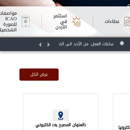
مواصفات
استثمر
ICAO
عطاءات
في
للصورة
الأردن
الشخصية
ساعات العمل: من الأحد الى الخميس , من الساعة 8:30 صباحا الى الساعة 3:30 مساء
خدمات رقمية في دائرة الأحوال المدنية والجوازات (شهادات الواقعات الح
عرض الكل
(العنوان المصرح به) الكتروني
رونيا