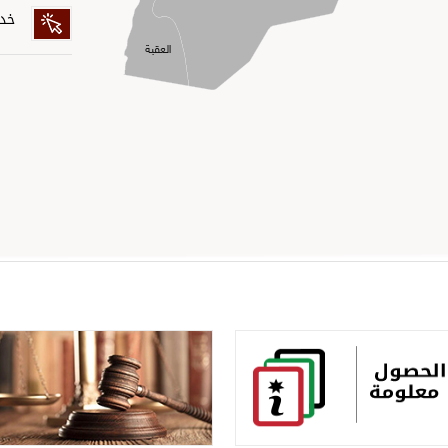
خدم
الم
اله
كلم
مواصفات
بطا
خدم