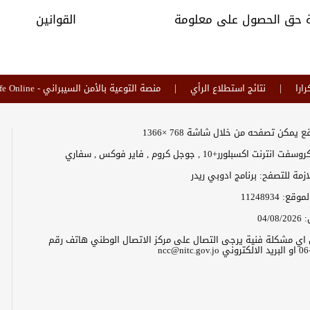
خدم
 حق الحصول على معلومة
القوانين
الم
رارا
نتائج استطلاع الرأي
منصة التوعية بالأمن السيبراني - Safe Online
اله
 يمكن تصفحه من خلال شاشة 768 ×1366
رنت اكسبلورر+10 , جوجل كروم , فاير فوكس , سفاري
لازمة للتصفح: برنامج ادوبي ريدر
الموقع:
11248934
:
04/08/2026
ن اي مشكلة فنية يرجى التصال على مركز الاتصال الوطني هاتف رقم