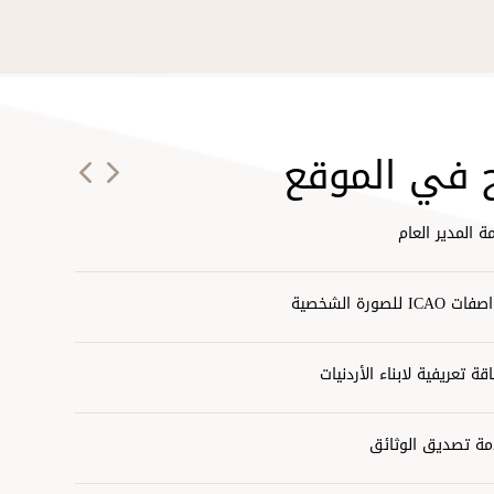
ة إصدار بطاقة الأحوال المدنية الذكية لأول مرة
وظفين المتميزين
 في الموقع
يكل التنظيمي
ة المدير العام
 ICAO للصورة الشخصية
قة تعريفية لابناء الأردنيات
ة تصديق الوثائق