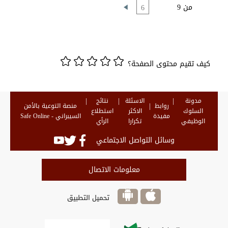
من 9
6
كيف تقيم محتوى الصفحة؟
مدونة
الاسئلة
نتائج
روابط
منصة التوعية بالأمن
السلوك
الاكثر
استطلاع
مفيدة
السيبراني - Safe Online
الوظيفي
تكرارا
الرأي
وسائل التواصل الاجتماعي
معلومات الاتصال
تحميل التطبيق