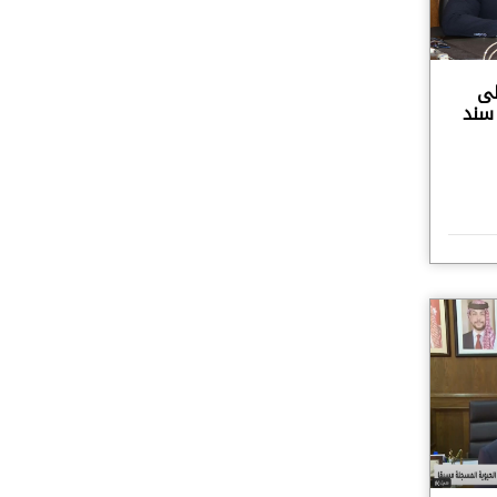
لى
 سند