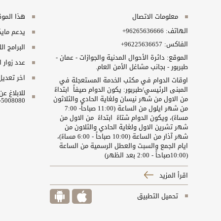
معلومات الاتصال
هذا الموقع
الهاتف:
+96265636666
يدعم مايكروسفت انت
الفاكس:
+96225636657
البرامج ال
الموقع: دائرة الأحوال المدنية والجوازات - عمان -
عدد زوار 
طبربور - بجانب مشاغل الأمن العام.
اخر تعديل
اوقات الدوام في مكتب الخدمة المستعجلة في
المبنى الرئيسي/طبربور: يكون الدوام صيفاً ابتداءً
للابلاغ ع
من الاول من شهر نيسان ولغاية الحادي والثلاثون
5008080-06 او البريد الالكتروني ncc@nitc.gov.jo
من شهر ايلول من الساعة (11:00 صباحاً- 7:00
مساءً)، ويكون الدوام شتاءً ابتداءً من الاول من
شهر تشرين الاول ولغاية الحادي والثلاون من
شهر آذار من الساعة (10:00 صباحاً - 6:00 مساءً)،
ايام الجمع والسبت والعطل الرسمية من الساعة
(10:00صباحاً - 2:00 بعد الظهر)
اقرأ المزيد
تحميل التطبيق