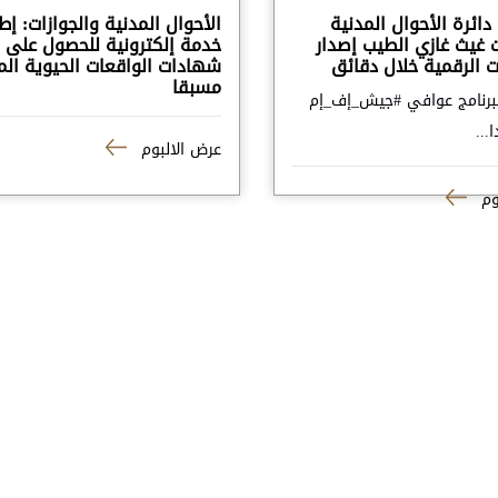
دائرة الأحوال المدنية
الأحوال المدنية والجوازات: إط
ت غيث غازي الطيب إصدار
خدمة إلكترونية للحصول على
 الرقمية خلال دقائق
شهادات الواقعات الحيوية ال
مسبقا
برنامج عوافي #جيش_إف_إم
...
عرض الالبوم
وم