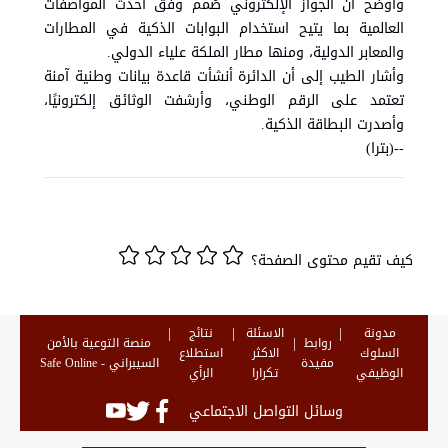
وأوضح أن الجواز الإلكتروني صُمم وفق أحدث المواصفات
العالمية بما يتيح استخدام البوابات الذكية في المطارات
والمعابر الدولية، ومنها مطار الملكة علياء الدولي.
وأشار الطيب إلى أن الدائرة أنشأت قاعدة بيانات وطنية آمنة
تعتمد على الرقم الوطني، وأرشفت الوثائق إلكترونيًا،
وأصدرت البطاقة الذكية.
--(بترا)
كيف تقيم محتوى الصفحة؟
مدونة
الاسئلة
نتائج
روابط
منصة التوعية بالأمن
السلوك
الاكثر
استطلاع
مفيدة
السيبراني - Safe Online
الوظيفي
تكرارا
الرأي
وسائل التواصل الاجتماعي