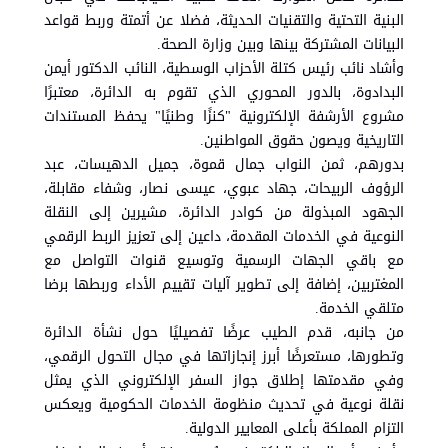
البنية التحتية والتقنيات الحديثة، فضلا عن أتمتة وربط قواعد
البيانات المشتركة بينها وبين وزارة الصحة.
وأشاد نائب رئيس كتلة الأحزاب الوسطية، النائب الدكتور أيمن
البدادوة، بالدور المحوري الذي تقوم به الدائرة، معتبرًا
مشروع الأرشفة الإلكترونية "كنزًا وطنيًا" يحفظ المستندات
التاريخية ويصون حقوق المواطنين.
بدورهم، ثمن النواب جمال قموة، جميل الدهيسات، عبد
الرؤوف الربيحات، جهاد عبوي، عيسى نصار، وشفاء مقابلة،
الجهود المبذولة من كوادر الدائرة، مشيرين إلى النقلة
النوعية في الخدمات المقدمة، داعين إلى تعزيز الربط الرقمي
مع باقي الجهات الرسمية وتوسيع قنوات التواصل مع
المغتربين، إضافة إلى تطوير آليات تقييم الأداء وربطها برضا
متلقي الخدمة.
من جانبه، قدم الطيب عرضًا تفصيليًا حول نشأة الدائرة
وتطورها، مستعرضًا أبرز إنجازاتها في مجال التحول الرقمي،
وفي مقدمتها إطلاق جواز السفر الإلكتروني الذي يمثل
نقلة نوعية في تحديث منظومة الخدمات الحكومية ويعكس
التزام المملكة بأعلى المعايير الدولية.