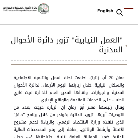
English
"العمل النيابية" تزور دائرة الأحوال
المدنية
عمان 20 آب (بترا)- اطلعت لجنة العمل والتنمية الاجتماعية
والسكان النيابية، خلال زيارتها اليوم الأربعاء، لدائرة الأحوال
المدنية والجوازات، ولقائها المدير العام للدائرة غيث غازي
الطيب، على الخدمات المقدمة والواقع الإداري.
وقال رئيسها معتز أبو رمان إن الزيارة خرجت بعدد من
التوصيات أبرزها: تزويد الدائرة بكوادر من خلال برنامج "حافز"
الذي تنفذه وزارة الاقتصاد الرقمي والريادة لدعم مشروع
الأتمتة وأرشفة الوثائق، إضافة إلى رفع المخصصات المالية
للدائرة ضمن الموازنة العامة لتلبية احتياجاتها في مجال