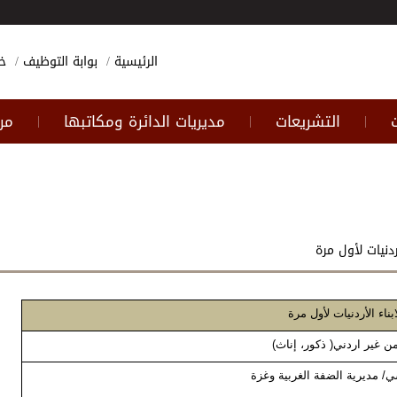
الرئيسية
بوابة التوظيف
خ
التشريعات
مديريات الدائرة ومكاتبها
مر
|
|
|
ردنيات لأول مرة
بناء الأردنيات لأول مرة
 من غير اردني( ذكور، إناث)
سي/ مديرية الضفة الغربية وغزة