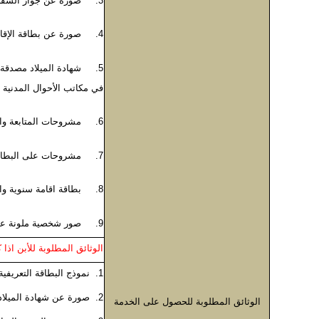
3. صورة عن جواز السفر المؤقت ساري المفعول.
4. صورة عن بطاقة الإقامة المؤقتة لابناء قطاع غزة او جواز سفر ساري المفعول ومكان الاقامة الاردن
5. شهادة الميلاد مصدقة 
في مكاتب الأحوال المدنية
6. مشروحات المتابعة والتفتيش لأبناء الضفة الغربية على نفس الطلب وختمها بانه مقيم لمدة سنتين
7. مشروحات على البطاقة الزرقاء اذا كان الزوج من ابناء قطاع غزة ويحمل لم شمل
8. بطاقة اقامة سنوية وان يكون الاولاد القاصرين مضافين عليها وبطاقات منفصلة لمن اتم 16 عام
9. صور شخصية ملونة عدد (2)
الوثائق المطلوبة للأبن اذ
1. نموذج البطاقة التعريفية لابناء الأردنيات
2. صورة عن شهادة الميلاد
الوثائق المطلوبة للحصول على الخدمة