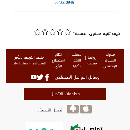
05/3510946
كيف تقيم محتوى الصفحة؟
مدونة
الاسئلة
نتائج
روابط
منصة التوعية بالأمن
السلوك
الاكثر
استطلاع
مفيدة
السيبراني - Safe Online
الوظيفي
تكرارا
الرأي
وسائل التواصل الاجتماعي
معلومات الاتصال
تحميل التطبيق